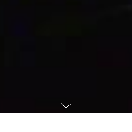
فى أبريل ٢٠١٥ كان لسلسلة حفلات مسقط